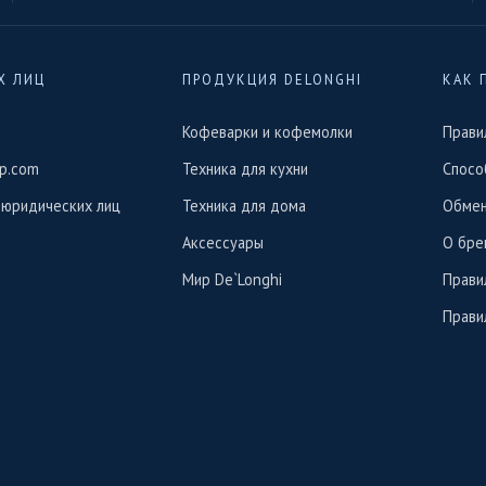
Х ЛИЦ
ПРОДУКЦИЯ DELONGHI
КАК 
Кофеварки и кофемолки
Прави
p.com
Техника для кухни
Спосо
 юридических лиц
Техника для дома
Обмен
Аксессуары
О бре
Мир De`Longhi
Прави
Прави