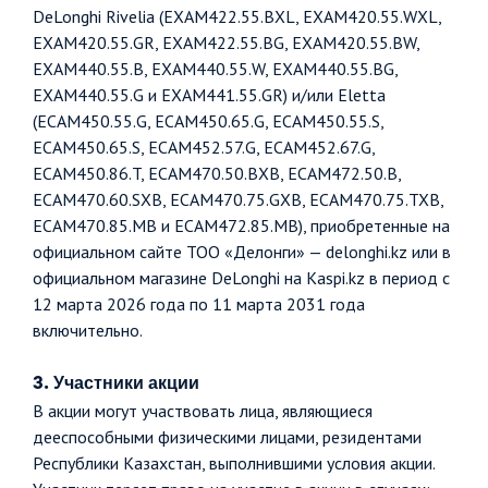
DeLonghi Rivelia (EXAM422.55.BXL, EXAM420.55.WXL,
EXAM420.55.GR, EXAM422.55.BG, EXAM420.55.BW,
EXAM440.55.B, EXAM440.55.W, EXAM440.55.BG,
EXAM440.55.G и EXAM441.55.GR) и/или Eletta
(ECAM450.55.G, ECAM450.65.G, ECAM450.55.S,
ECAM450.65.S, ECAM452.57.G, ECAM452.67.G,
ECAM450.86.T, ECAM470.50.BXB, ECAM472.50.B,
ECAM470.60.SXB, ECAM470.75.GXB, ECAM470.75.TXB,
ECAM470.85.MB и ECAM472.85.MB), приобретенные на
официальном сайте ТОО «Делонги» — delonghi.kz или в
официальном магазине DeLonghi на Kaspi.kz в период с
12 марта 2026 года по 11 марта 2031 года
включительно.
3. Участники акции
В акции могут участвовать лица, являющиеся
дееспособными физическими лицами, резидентами
Республики Казахстан, выполнившими условия акции.