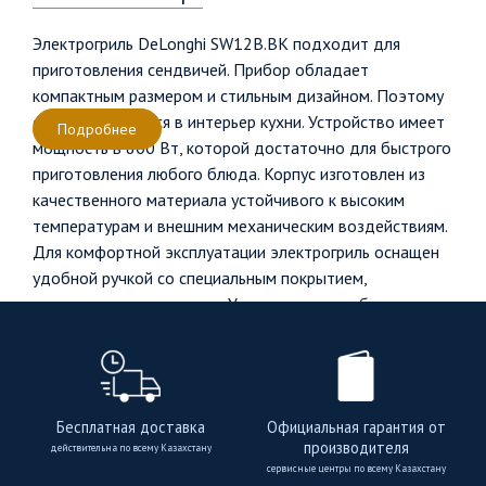
Электрогриль DeLonghi SW12B.BK подходит для
приготовления сендвичей. Прибор обладает
компактным размером и стильным дизайном. Поэтому
отлично впишется в интерьер кухни. Устройство имеет
Подробнее
мощность в 800 Вт, которой достаточно для быстрого
приготовления любого блюда. Корпус изготовлен из
качественного материала устойчивого к высоким
температурам и внешним механическим воздействиям.
Для комфортной эксплуатации электрогриль оснащен
удобной ручкой со специальным покрытием,
защищающим от нагрева. Ухаживать за прибором
несложно благодаря закрытому нагревательному
элементу и поддону, куда стекает весь лишний жир.
Внутренняя поверхность оснащена специальным
покрытием, что гарантирует качественную прожарку и
Бесплатная доставка
Официальная гарантия от
исключает прилипание продуктов
производителя
действительна по всему Казахстану
сервисные центры по всему Казахстану