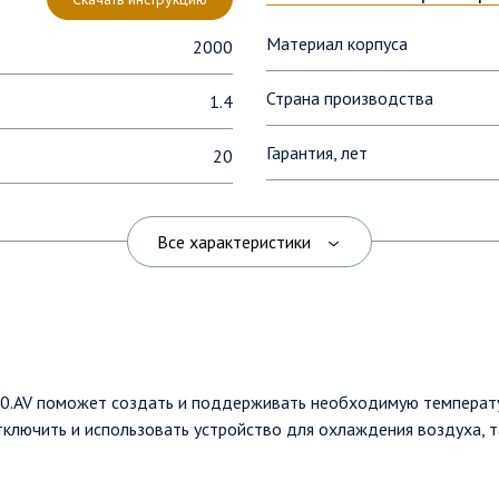
Материал корпуса
2000
Страна производства
1.4
Гарантия, лет
20
Цвет
HFS50B20.AV
Все характеристики
Индикатор включения
20
Тип нагревательного элемент
Ручка
20.AV поможет создать и поддерживать необходимую температу
Тип дисплея
ключить и использовать устройство для охлаждения воздуха, т
Автоматическое отключение 