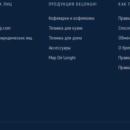
Х ЛИЦ
ПРОДУКЦИЯ DELONGHI
КАК 
Кофеварки и кофемолки
Прави
p.com
Техника для кухни
Спосо
 юридических лиц
Техника для дома
Обмен
Аксессуары
О бре
Мир De`Longhi
Прави
Прави