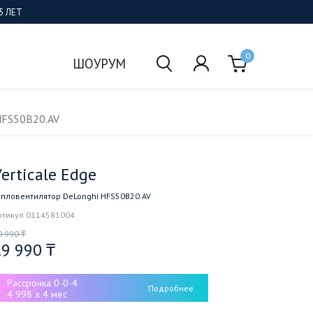
5 ЛЕТ
0
ШОУРУМ
HFS50B20.AV
erticale Edge
епловентилятор DeLonghi HFS50B20.AV
ртикул 0114581004
0 990 ₸
19 990 ₸
Рассрочка 0-0-4
Подробнее
4 998 x 4 мес