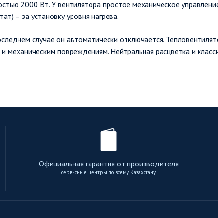
стью 2000 Вт. У вентилятора простое механическое управление
Режим работы
ат) – за установку уровня нагрева.
оследнем случае он автоматически отключается. Тепловентилято
 и механическим повреждениям. Нейтральная расцветка и класс
Официальная гарантия от производителя
сервисные центры по всему Казахстану