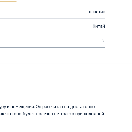
пластик
Китай
2
белый/голубой
Да
а
Скрытая спираль
Да
ру в помещении. Он рассчитан на достаточно
Нет
ак что оно будет полезно не только при холодной
при перегреве
Да