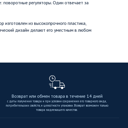
: поворотные регуляторы. Один отвечает за
Обогрев;Вентиляция
р изготовлен из высокопрочного пластика,
ический дизайн делают его уместным в любом
Возврат или обмен товара в течение 14 дней
с даты получения товара и при условии сохранения его товарного вида,
потребительских свойств, и целостности упаковки. Возврат возможен только
товара надлежащего качества.