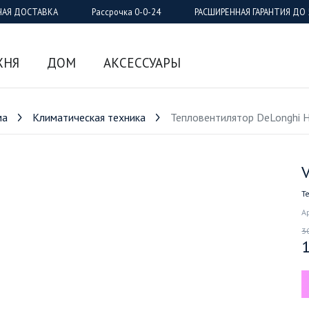
НАЯ ДОСТАВКА
Рассрочка 0-0-24
РАСШИРЕННАЯ ГАРАНТИЯ ДО 
ХНЯ
ДОМ
АКСЕССУАРЫ
ма
Климатическая техника
Тепловентилятор DeLonghi 
V
-35%
Т
А
3